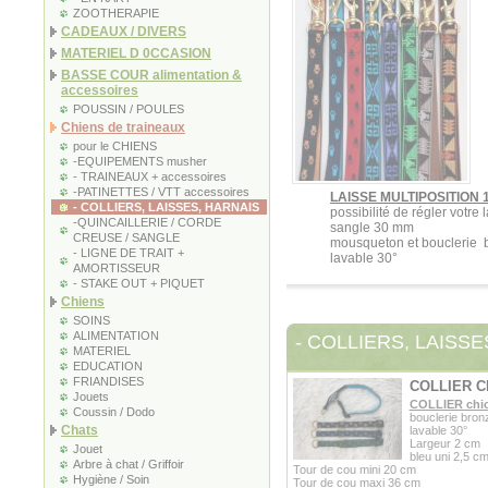
ZOOTHERAPIE
CADEAUX / DIVERS
MATERIEL D 0CCASION
BASSE COUR alimentation &
accessoires
POUSSIN / POULES
Chiens de traineaux
pour le CHIENS
-EQUIPEMENTS musher
- TRAINEAUX + accessoires
-PATINETTES / VTT accessoires
LAISSE MULTIPOSITION 
- COLLIERS, LAISSES, HARNAIS
possibilité de régler votre 
-QUINCAILLERIE / CORDE
sangle 30 mm
CREUSE / SANGLE
mousqueton et bouclerie 
- LIGNE DE TRAIT +
lavable 30°
AMORTISSEUR
- STAKE OUT + PIQUET
Chiens
SOINS
ALIMENTATION
- COLLIERS, LAISSE
MATERIEL
EDUCATION
FRIANDISES
COLLIER C
Jouets
COLLIER chi
Coussin / Dodo
bouclerie bron
Chats
lavable 30°
Largeur 2 cm
Jouet
bleu uni 2,5 c
Arbre à chat / Griffoir
Tour de cou mini 20 cm
Hygiène / Soin
Tour de cou maxi 36 cm