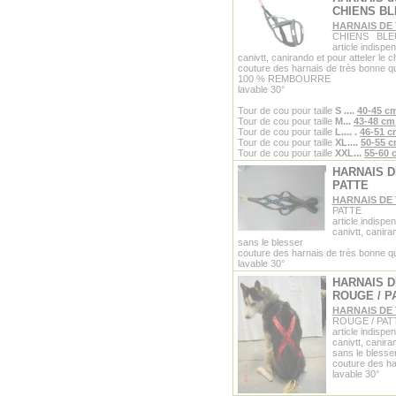
CHIENS B
HARNAIS DE
CHIENS BLE
article indispe
canivtt, canirando et pour atteler le 
couture des harnais de très bonne qu
100 % REMBOURRE
lavable 30°
Tour de cou pour taille
S
....
40-45 c
Tour de cou pour taille
M...
43-48 cm
Tour de cou pour taille
L....
.
46-51 
Tour de cou pour taille
XL....
50-55 
Tour de cou pour taille
XXL...
55-60 
HARNAIS D
PATTE
HARNAIS DE
PATTE
article indispe
canivtt, canira
sans le blesser
couture des harnais de très bonne qu
lavable 30°
HARNAIS D
ROUGE / P
HARNAIS DE
ROUGE / PAT
article indispe
canivtt, canira
sans le blesse
couture des ha
lavable 30°