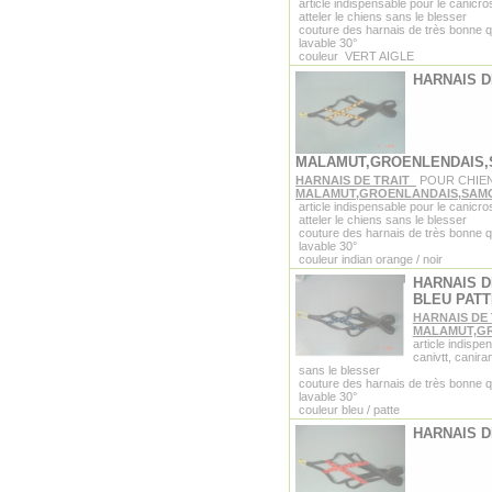
article indispensable pour le canicro
atteler le chiens sans le blesser
couture des harnais de très bonne q
lavable 30°
couleur VERT AIGLE
HARNAIS D
MALAMUT,GROENLENDAIS
HARNAIS DE TRAIT
POUR CHIE
MALAMUT,GROENLANDAIS,SAM
article indispensable pour le canicro
atteler le chiens sans le blesser
couture des harnais de très bonne q
lavable 30°
couleur indian orange / noir
HARNAIS D
BLEU PATT
HARNAIS DE
MALAMUT,G
article indispe
canivtt, canira
sans le blesser
couture des harnais de très bonne q
lavable 30°
couleur bleu / patte
HARNAIS D