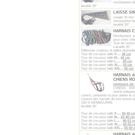
mousqueton la
lavable 30°
LAISSE SI
sangle 30 mm
mousqueton la
lavable 30°
HARNAIS 
Revêtement pol
pour votre chi
Tour de ventre
Lavable 30°
Différente couleurs et tailles disponib
Tour de cou pour taille
S
....
38 cm
Tour de cou pour taille
M...
44 cm
Tour de cou pour taille
L....
.
48 cm
Tour de cou pour taille
XL....
54 cm
Tour de cou pour taille
XXL...
66 cm
HARNAIS d
CHIENS R
HARNAIS DE
CHIENS RO
article indispe
canivtt, canirando et pour atteler le 
couture des harnais de très bonne qu
100 % REMBOURRE
lavable 30°
Tour de cou pour taille
S
....
40-45 c
Tour de cou pour taille
M...
43-48 cm
Tour de cou pour taille
L....
.
46-51 
Tour de cou pour taille
XL....
50-55 
Tour de cou pour taille
XXL...
55-60 
HARNAIS d