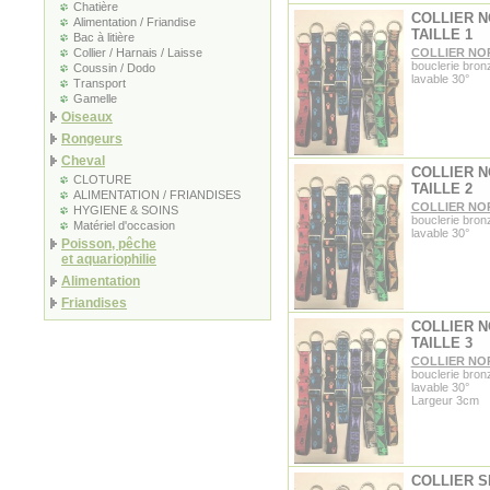
Chatière
COLLIER 
Alimentation / Friandise
TAILLE 1
Bac à litière
Collier / Harnais / Laisse
COLLIER NO
bouclerie bron
Coussin / Dodo
lavable 30°
Transport
Gamelle
Oiseaux
Rongeurs
Cheval
COLLIER 
CLOTURE
TAILLE 2
ALIMENTATION / FRIANDISES
COLLIER NO
HYGIENE & SOINS
bouclerie bron
Matériel d'occasion
lavable 30°
Poisson, pêche
et aquariophilie
Alimentation
Friandises
COLLIER 
TAILLE 3
COLLIER NO
bouclerie bron
lavable 30°
Largeur 3cm
COLLIER S