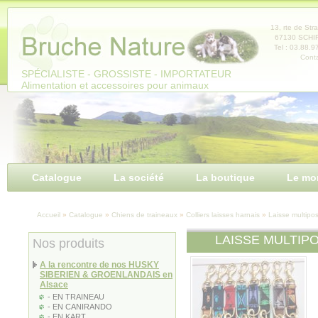
Panneau de gestion des cookies
13, rte de Str
67130 SCH
Tel : 03.88.9
Conta
SPÉCIALISTE - GROSSISTE - IMPORTATEUR
Alimentation et accessoires pour animaux
Catalogue
La société
La boutique
Le mo
Accueil
»
Catalogue
»
Chiens de traineaux
»
Colliers laisses harnais
»
Laisse multipos
LAISSE MULTIPO
Nos produits
A la rencontre de nos HUSKY
SIBERIEN & GROENLANDAIS en
Alsace
- EN TRAINEAU
- EN CANIRANDO
- EN KART