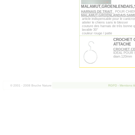
MALAMUT,GROENLENDAIS
HARNAIS DE TRAIT
POUR CHIE
MALAMUT,GROENLANDAIS,SAM
article indispensable pour le canicro
atteler le chiens sans le blesser
couture des harnais de très bonne q
lavable 30°
couleur rouge / patte
CROCHET 
ATTACHE
CROCHET CE
IDEAL POUR
diam.120mm
© 2001 - 2008 Bruche Nature
RGPD
-
Mentions l