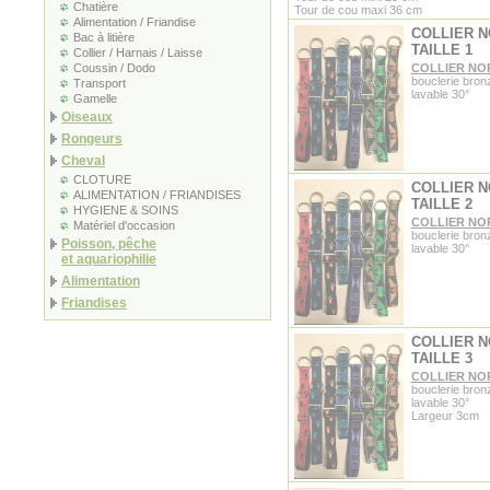
Chatière
Tour de cou maxi 36 cm
Alimentation / Friandise
COLLIER 
Bac à litière
TAILLE 1
Collier / Harnais / Laisse
Coussin / Dodo
COLLIER NO
bouclerie bron
Transport
lavable 30°
Gamelle
Oiseaux
Rongeurs
Cheval
CLOTURE
COLLIER 
ALIMENTATION / FRIANDISES
TAILLE 2
HYGIENE & SOINS
COLLIER NO
Matériel d'occasion
bouclerie bron
Poisson, pêche
lavable 30°
et aquariophilie
Alimentation
Friandises
COLLIER 
TAILLE 3
COLLIER NO
bouclerie bron
lavable 30°
Largeur 3cm