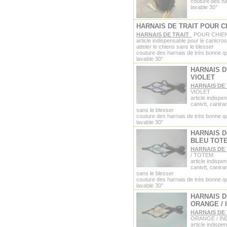
couture des ha
lavable 30°
HARNAIS DE TRAIT POUR C
HARNAIS DE TRAIT
POUR CHIEN
article indispensable pour le canicros
atteler le chiens sans le blesser
couture des harnais de très bonne qu
lavable 30°
HARNAIS D
VIOLET
HARNAIS DE
VIOLET
article indispe
canivtt, canira
sans le blesser
couture des harnais de très bonne qu
lavable 30°
HARNAIS D
BLEU TOT
HARNAIS DE
/ TOTEM
article indispe
canivtt, canira
sans le blesser
couture des harnais de très bonne qu
lavable 30°
HARNAIS D
ORANGE / 
HARNAIS DE
ORANGE / IN
article indispe