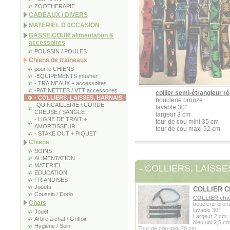
ZOOTHERAPIE
CADEAUX / DIVERS
MATERIEL D 0CCASION
BASSE COUR alimentation &
accessoires
POUSSIN / POULES
Chiens de traineaux
pour le CHIENS
-EQUIPEMENTS musher
- TRAINEAUX + accessoires
-PATINETTES / VTT accessoires
collier semi-étrangleur ré
- COLLIERS, LAISSES, HARNAIS
bouclerie bronze
-QUINCAILLERIE / CORDE
lavable 30°
CREUSE / SANGLE
largeur 3 cm
- LIGNE DE TRAIT +
tour de cou mini 35 cm
AMORTISSEUR
tour de cou maxi 52 cm
- STAKE OUT + PIQUET
Chiens
SOINS
ALIMENTATION
MATERIEL
- COLLIERS, LAISSE
EDUCATION
FRIANDISES
Jouets
COLLIER C
Coussin / Dodo
COLLIER chi
Chats
bouclerie bron
lavable 30°
Jouet
Largeur 2 cm
Arbre à chat / Griffoir
bleu uni 2,5 c
Hygiène / Soin
Tour de cou mini 20 cm