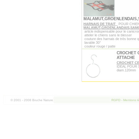
MALAMUT,GROENLENDAIS
HARNAIS DE TRAIT
POUR CHIE
MALAMUT,GROENLANDAIS,SAM
article indispensable pour le canicro
atteler le chiens sans le blesser
couture des harnais de très bonne q
lavable 30°
couleur rouge / patte
CROCHET 
ATTACHE
CROCHET CE
IDEAL POUR
diam.120mm
© 2001 - 2008 Bruche Nature
RGPD
-
Mentions l