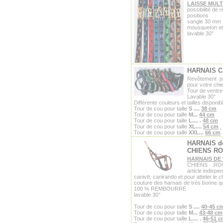
LAISSE MULT
possibilité de r
positions
sangle 30 mm
mousqueton et
lavable 30°
HARNAIS 
Revêtement pol
pour votre chi
Tour de ventre
Lavable 30°
Différente couleurs et tailles disponib
Tour de cou pour taille
S
....
38 cm
Tour de cou pour taille
M...
44 cm
Tour de cou pour taille
L....
.
48 cm
Tour de cou pour taille
XL....
54 cm
Tour de cou pour taille
XXL...
66 cm
HARNAIS d
CHIENS R
HARNAIS DE
CHIENS RO
article indispe
canivtt, canirando et pour atteler le 
couture des harnais de très bonne qu
100 % REMBOURRE
lavable 30°
Tour de cou pour taille
S
....
40-45 c
Tour de cou pour taille
M...
43-48 cm
Tour de cou pour taille
L....
.
46-51 