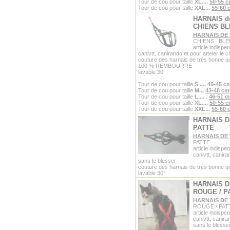
Tour de cou pour taille
XL....
50-55 
Tour de cou pour taille
XXL...
55-60 
HARNAIS d
CHIENS B
HARNAIS DE
CHIENS BLE
article indispe
canivtt, canirando et pour atteler le 
couture des harnais de très bonne qu
100 % REMBOURRE
lavable 30°
Tour de cou pour taille
S
....
40-45 c
Tour de cou pour taille
M...
43-48 cm
Tour de cou pour taille
L....
.
46-51 
Tour de cou pour taille
XL....
50-55 
Tour de cou pour taille
XXL...
55-60 
HARNAIS D
PATTE
HARNAIS DE
PATTE
article indispe
canivtt, canira
sans le blesser
couture des harnais de très bonne qu
lavable 30°
HARNAIS D
ROUGE / P
HARNAIS DE
ROUGE / PAT
article indispe
canivtt, canira
sans le blesse