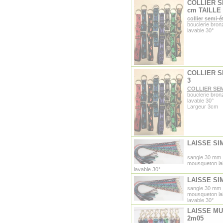
COLLIER S
cm TAILLE 
collier semi-é
bouclerie bron
lavable 30°
COLLIER S
3
COLLIER SE
bouclerie bron
lavable 30°
Largeur 3cm
LAISSE SI
sangle 30 mm
mousqueton la
lavable 30°
LAISSE SI
sangle 30 mm
mousqueton la
lavable 30°
LAISSE MU
2m05