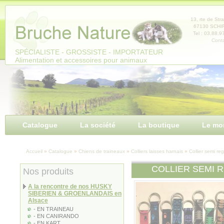
Panneau de gestion des cookies
13, rte de Str
67130 SCH
Tel : 03.88.9
Conta
SPÉCIALISTE - GROSSISTE - IMPORTATEUR
Alimentation et accessoires pour animaux
Catalogue
La société
La boutique
Le mo
Accueil
»
Catalogue
»
Chiens de traineaux
»
Colliers laisses harnais
»
Collier semi reg
COLLIER SEMI R
Nos produits
A la rencontre de nos HUSKY
SIBERIEN & GROENLANDAIS en
Alsace
- EN TRAINEAU
- EN CANIRANDO
- EN KART