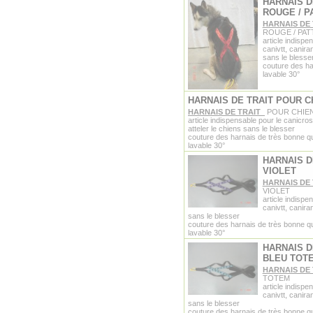
HARNAIS D
ROUGE / P
HARNAIS DE
ROUGE / PAT
article indispe
canivtt, canira
sans le blesse
couture des ha
lavable 30°
HARNAIS DE TRAIT POUR C
HARNAIS DE TRAIT
POUR CHIEN
article indispensable pour le canicros
atteler le chiens sans le blesser
couture des harnais de très bonne qu
lavable 30°
HARNAIS D
VIOLET
HARNAIS DE
VIOLET
article indispe
canivtt, canira
sans le blesser
couture des harnais de très bonne qu
lavable 30°
HARNAIS D
BLEU TOT
HARNAIS DE
TOTEM
article indispe
canivtt, canira
sans le blesser
couture des harnais de très bonne qu