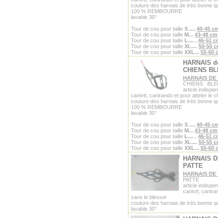
couture des harnais de très bonne qu
100 % REMBOURRE
lavable 30°
Tour de cou pour taille
S
....
40-45 c
Tour de cou pour taille
M...
43-48 cm
Tour de cou pour taille
L....
.
46-51 
Tour de cou pour taille
XL....
50-55 
Tour de cou pour taille
XXL...
55-60 
HARNAIS d
CHIENS B
HARNAIS DE
CHIENS BLE
article indispe
canivtt, canirando et pour atteler le 
couture des harnais de très bonne qu
100 % REMBOURRE
lavable 30°
Tour de cou pour taille
S
....
40-45 c
Tour de cou pour taille
M...
43-48 cm
Tour de cou pour taille
L....
.
46-51 
Tour de cou pour taille
XL....
50-55 
Tour de cou pour taille
XXL...
55-60 
HARNAIS D
PATTE
HARNAIS DE
PATTE
article indispe
canivtt, canira
sans le blesser
couture des harnais de très bonne qu
lavable 30°