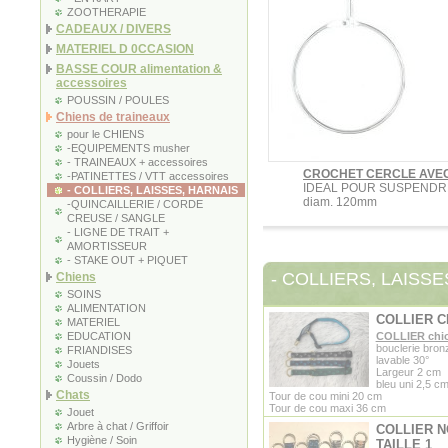
ZOOTHERAPIE
CADEAUX / DIVERS
MATERIEL D 0CCASION
BASSE COUR alimentation &
accessoires
POUSSIN / POULES
Chiens de traineaux
pour le CHIENS
-EQUIPEMENTS musher
- TRAINEAUX + accessoires
CROCHET CERCLE AVE
-PATINETTES / VTT accessoires
IDEAL POUR SUSPENDR
- COLLIERS, LAISSES, HARNAIS
diam. 120mm
-QUINCAILLERIE / CORDE
CREUSE / SANGLE
- LIGNE DE TRAIT +
AMORTISSEUR
- STAKE OUT + PIQUET
- COLLIERS, LAISSE
Chiens
SOINS
ALIMENTATION
COLLIER C
MATERIEL
EDUCATION
COLLIER chi
bouclerie bron
FRIANDISES
lavable 30°
Jouets
Largeur 2 cm
Coussin / Dodo
bleu uni 2,5 c
Chats
Tour de cou mini 20 cm
Tour de cou maxi 36 cm
Jouet
Arbre à chat / Griffoir
COLLIER 
Hygiène / Soin
TAILLE 1