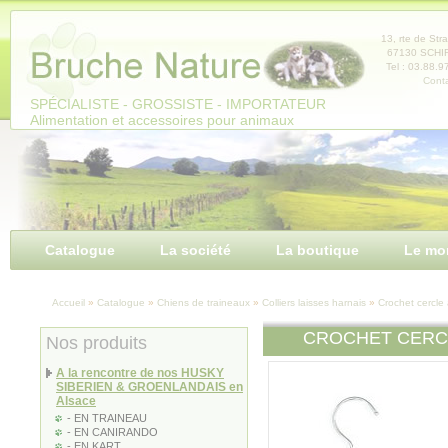
Panneau de gestion des cookies
13, rte de Str
67130 SCH
Tel : 03.88.9
Conta
SPÉCIALISTE - GROSSISTE - IMPORTATEUR
Alimentation et accessoires pour animaux
Catalogue
La société
La boutique
Le mo
Accueil
»
Catalogue
»
Chiens de traineaux
»
Colliers laisses harnais
»
Crochet cercle
CROCHET CERC
Nos produits
A la rencontre de nos HUSKY
SIBERIEN & GROENLANDAIS en
Alsace
- EN TRAINEAU
- EN CANIRANDO
- EN KART