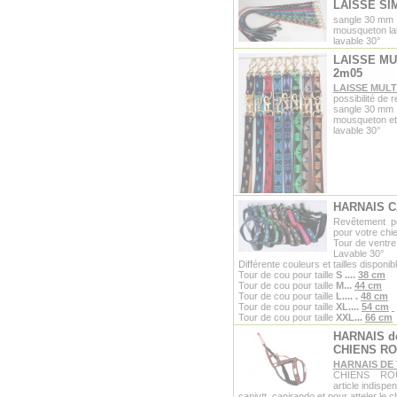
LAISSE SI
sangle 30 mm
mousqueton la
lavable 30°
LAISSE MU
2m05
LAISSE MULT
possibilité de 
sangle 30 mm
mousqueton et
lavable 30°
HARNAIS 
Revêtement pol
pour votre chi
Tour de ventre
Lavable 30°
Différente couleurs et tailles disponib
Tour de cou pour taille
S
....
38 cm
Tour de cou pour taille
M...
44 cm
Tour de cou pour taille
L....
.
48 cm
Tour de cou pour taille
XL....
54 cm
Tour de cou pour taille
XXL...
66 cm
HARNAIS d
CHIENS R
HARNAIS DE
CHIENS RO
article indispe
canivtt, canirando et pour atteler le 