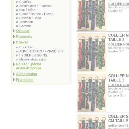
Chatière
COLLIER NO
Alimentation / Friandise
bouclerie bron
Bac à litière
lavable 30°
Collier / Harnais / Laisse
Coussin / Dodo
Transport
Gamelle
Oiseaux
COLLIER 
Rongeurs
TAILLE 2
Cheval
COLLIER NO
CLOTURE
bouclerie bron
ALIMENTATION / FRIANDISES
lavable 30°
HYGIENE & SOINS
Matériel d'occasion
Poisson, pêche
et aquariophilie
Alimentation
COLLIER 
Friandises
TAILLE 3
COLLIER NO
bouclerie bron
lavable 30°
Largeur 3cm
COLLIER S
CM TAILLE
collier semi-é