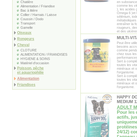
Chatière
en substances
comme les vit
Alimentation / Friandise
), les acides
Bac à litière
Omega 6 )et l
Collier / Harnais / Laisse
sélénium, iod
Coussin / Dodo
métaboliques 
Transport
entraîner la f
Gamelle
rougeurs, des
et des ulcère
Oiseaux
MULTI-VIT
Rongeurs
Peut être util
Cheval
besoins accru
CLOTURE
comme pendant
chez tous les
ALIMENTATION / FRIANDISES
performances
HYGIENE & SOINS
Sert à complé
Matériel d'occasion
toutes les vi
Poisson, pêche
minéraux et o
et aquariophilie
l'organisme.
Sert à complé
Alimentation
toutes les vi
minéraux et o
Friandises
l'organisme.
HAPPY D
MEDIUM 1
ADULT 
Pour les
actifs, j
uniquemen
protéines
24/12) co
l'agneau 