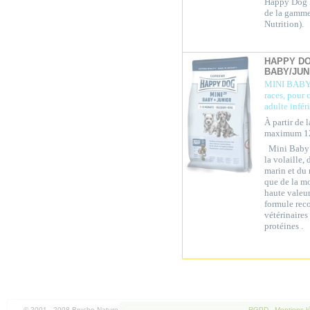
Happy Dog P
de la gamm
Nutrition).
HAPPY DO
BABY/JUN
MINI BABY 
races, pour 
adulte infér
À partir de 
maximum 12
Mini Baby 
la volaille,
marin et du 
que de la m
haute valeur
formule rec
vétérinaire
protéines .
© 2001 - 2008 Bruche Nature
RGPD
-
Mentions l