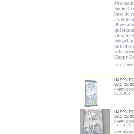
être mai
SeniorCro
base de vo
riz et de 
fibres ali
qui stimul
vitamine 
néo-zélan
nutritive 
substances
Happy Do
valeur éner
HAPPY DO
SAC DE 2
HAPPY DOG 
DE 20 KGS
HAPPY DO
SAC DE 2
HAPPY DOG 
SAC DE 20 
PRIX DÉGRE