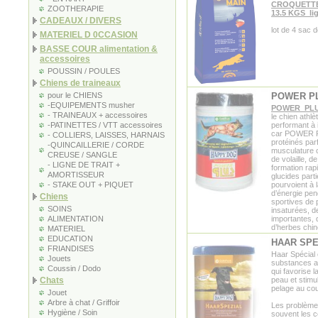
CROQUETTE
ZOOTHERAPIE
13.5 KGS lig
CADEAUX / DIVERS
lot de 4 sac d
MATERIEL D 0CCASION
BASSE COUR alimentation &
accessoires
POUSSIN / POULES
Chiens de traineaux
pour le CHIENS
POWER PL
-EQUIPEMENTS musher
POWER PLUS
- TRAINEAUX + accessoires
le chien athl
-PATINETTES / VTT accessoires
performant à 
car POWER P
- COLLIERS, LAISSES, HARNAIS
protéinés par
-QUINCAILLERIE / CORDE
musculature c
CREUSE / SANGLE
de volaille, d
- LIGNE DE TRAIT +
formation rap
AMORTISSEUR
glucides part
- STAKE OUT + PIQUET
pourvoient à 
d’énergie pe
Chiens
sportives de p
SOINS
insaturées, 
ALIMENTATION
importantes, 
d’herbes chin
MATERIEL
EDUCATION
HAAR SPE
FRIANDISES
Haar Spécial
Jouets
substances a
Coussin / Dodo
qui favorise l
Chats
peau et stimu
pelage au co
Jouet
Arbre à chat / Griffoir
Les problème
Hygiène / Soin
souvent les 