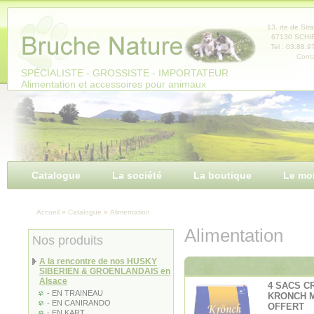
Panneau de gestion des cookies
13, rte de Str
67130 SCH
Tel : 03.88.9
Conta
SPÉCIALISTE - GROSSISTE - IMPORTATEUR
Alimentation et accessoires pour animaux
Catalogue
La société
La boutique
Le mo
Accueil
»
Catalogue
»
Alimentation
Alimentation
Nos produits
A la rencontre de nos HUSKY
SIBERIEN & GROENLANDAIS en
Alsace
4 SACS 
- EN TRAINEAU
KRONCH M
- EN CANIRANDO
OFFERT
- EN KART