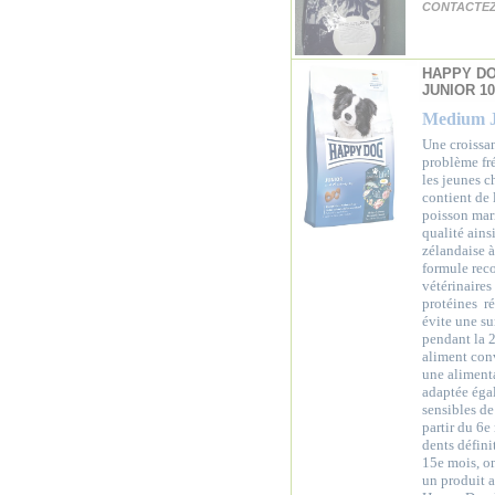
CONTACTEZ 
HAPPY D
JUNIOR 1
Medium J
Une croissan
problème fr
les jeunes 
contient de 
poisson mari
qualité ains
zélandaise à
formule rec
vétérinaires
protéines r
évite une su
pendant la 2
aliment con
une aliment
adaptée éga
sensibles de
partir du 6e
dents définit
15e mois, o
un produit 