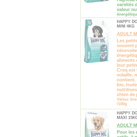
variétés 
valeur nu
énergétiqu
HAPPY D
MINI 4KG
ADULT M
Les petit
souvent p
nécessite
énergétiq
aliments 
leur peti
Croq est 
volaille, 
contient,
bio, tout
nutritive
chien de p
Valeur éne
/100g
HAPPY D
MAXI 15K
ADULT M
Pour les