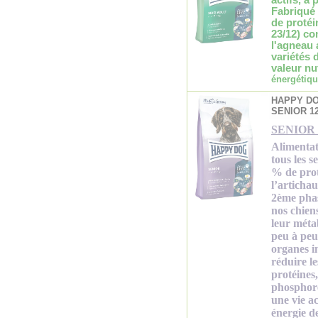
actifs, à 
Fabriqué 
de protéi
23/12) co
l'agneau 
variétés 
valeur nu
énergétiqu
HAPPY D
SENIOR 1
SENIOR 
Alimentat
tous les s
% de prot
l’artichau
2ème phas
nos chien
leur méta
peu à peu
organes in
réduire le
protéines
phosphore
une vie ac
énergie de