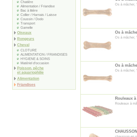
Chatière
Os à mâcher, T
Alimentation / Friandise
Bac à litière
Collier / Harnais / Laisse
Coussin / Dodo
Transport
Gamelle
Os à mâcher
Oiseaux
Os à mâcher, T
Rongeurs
Cheval
CLOTURE
ALIMENTATION / FRIANDISES
HYGIENE & SOINS
Matériel d'occasion
Os à mâcher
Poisson, pêche
Os à mâcher, T
et aquariophilie
Alimentation
Friandises
Rouleaux à 
Rouleaux à mâc
CHAUSSON
chausson en p