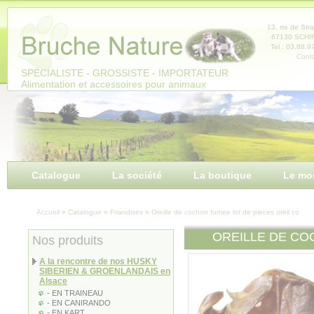
Panneau de gestion des cookies
13, rte de Str
67130 SCH
Tel : 03.88.9
Conta
SPÉCIALISTE - GROSSISTE - IMPORTATEUR
Alimentation et accessoires pour animaux
Catalogue
La société
La boutique
Le mo
Accueil
»
Catalogue
»
Friandises
»
Oreille de cochon fumee lot de pieces oreil co
OREILLE DE CO
Nos produits
A la rencontre de nos HUSKY
SIBERIEN & GROENLANDAIS en
Alsace
- EN TRAINEAU
- EN CANIRANDO
- EN KART