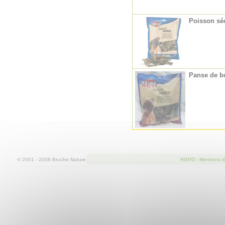
Poisson séc
Panse de bo
© 2001 - 2008 Bruche Nature
RGPD
-
Mentions l