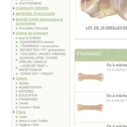
ZOOTHERAPIE
CADEAUX / DIVERS
MATERIEL D 0CCASION
BASSE COUR alimentation &
accessoires
LOT DE 10 OREILLES 
POUSSIN / POULES
Chiens de traineaux
pour le CHIENS
-EQUIPEMENTS musher
- TRAINEAUX + accessoires
-PATINETTES / VTT accessoires
Friandises:
- COLLIERS, LAISSES, HARNAIS
-QUINCAILLERIE / CORDE
CREUSE / SANGLE
Os à mâche
- LIGNE DE TRAIT +
AMORTISSEUR
Os à mâcher T
- STAKE OUT + PIQUET
Chiens
SOINS
ALIMENTATION
MATERIEL
EDUCATION
Os à mâche
FRIANDISES
Os à mâcher T
Jouets
Coussin / Dodo
Chats
Jouet
Arbre à chat / Griffoir
Hygiène / Soin
Os à mâcher