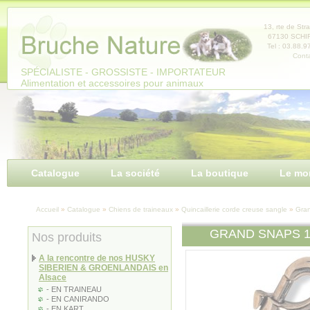
Panneau de gestion des cookies
13, rte de Str
67130 SCH
Tel : 03.88.9
Conta
SPÉCIALISTE - GROSSISTE - IMPORTATEUR
Alimentation et accessoires pour animaux
Catalogue
La société
La boutique
Le mo
Accueil
»
Catalogue
»
Chiens de traineaux
»
Quincaillerie corde creuse sangle
»
Gra
GRAND SNAPS 
Nos produits
A la rencontre de nos HUSKY
SIBERIEN & GROENLANDAIS en
Alsace
- EN TRAINEAU
- EN CANIRANDO
- EN KART