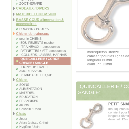
ZOOTHERAPIE
CADEAUX / DIVERS
MATERIEL D 0CCASION
BASSE COUR alimentation &
accessoires
POUSSIN / POULES
Chiens de traineaux
pour le CHIENS
-EQUIPEMENTS musher
- TRAINEAUX + accessoires
-PATINETTES / VTT accessoires
mousqueton Bronze
- COLLIERS, LAISSES, HARNAIS
convient pour les lignes d
-QUINCAILLERIE / CORDE
longueur 80mm
CREUSE / SANGLE
diam .int. 12mm
- LIGNE DE TRAIT +
AMORTISSEUR
- STAKE OUT + PIQUET
Chiens
SOINS
-QUINCAILLERIE / 
ALIMENTATION
SANGLE:
MATERIEL
EDUCATION
FRIANDISES
PETIT SNA
Jouets
Coussin / Dodo
mousqueton lai
convient pour 
Chats
longueur 68m
Jouet
diam .int. 12m
Arbre à chat / Griffoir
Hygiène / Soin