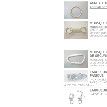
ANNEAU BR
ANNEAU BRO
MOUSQUETO
MOUSQUETON 
long. 11 cm
émerillon dia
crochet sécuri
MOUSQUETO
DE SECURI
MOUSQUETON a
virole de sécur
couleur alu / r
LARGUEUR
PANIQUE
INOXYDABLE
PANIQUE IN
AVEC ŒILLETON 14 mm
LARGUEUR
LARGEUR INOX