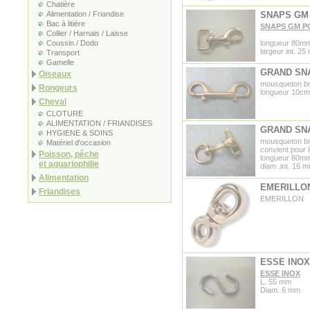
Chatière
Alimentation / Friandise
SNAPS GM
Bac à litière
SNAPS GM PO
Collier / Harnais / Laisse
Coussin / Dodo
longueur 80m
largeur int. 2
Transport
Gamelle
GRAND SN
Oiseaux
mousqueton br
Rongeurs
longueur 10cm
Cheval
CLOTURE
ALIMENTATION / FRIANDISES
GRAND SN
HYGIENE & SOINS
mousqueton br
Matériel d'occasion
convient pour l
Poisson, pêche
longueur 80m
et aquariophilie
diam .int. 16 
Alimentation
EMERILLO
Friandises
EMERILLON
ESSE INOX
ESSE INOX
L. 55 mm
Diam. 6 mm