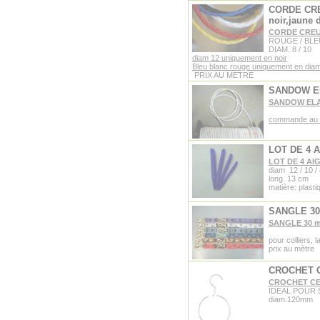
CORDE CRE
noir,jaune 
CORDE CREU
ROUGE / BLEU
DIAM. 8 / 10
diam 12 uniquement en noir
Bleu blanc rouge uniquement en diam
PRIX AU METRE
SANDOW E
SANDOW ELA
commande au 
LOT DE 4 
LOT DE 4 AI
diam 12 / 10 /
long. 13 cm
matière: plasti
SANGLE 3
SANGLE 30 
pour colliers, 
prix au mètre
CROCHET 
CROCHET CE
IDEAL POUR
diam.120mm