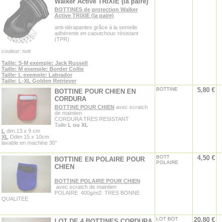
Walker Active TRIXIE (la paire)
BOTTINES de protection Walker
Active TRIXIE (la paire)
anti-dérapantes grâce à la semelle
adhérente en caoutchouc résistant
(TPR)
couleur: noir
Taille: S-M exemple: Jack Russell
Taille: M exemple: Border Collie
Taille: L exemple: Labrador
Taille: L-XL Golden Retriever
BOTTINE
5,80 €
BOTTINE POUR CHIEN EN
CORDURA
BOTTINE POUR CHIEN
avec scratch
de maintien
CORDURA TRES RESISTANT
Taille
L ou XL
L
dim.13 x 9 cm
XL
Ddim 15 x 10cm
lavable en machine 30°
BOTT
4,50 €
BOTTINE EN POLAIRE POUR
POLAIRE
CHIEN
BOTTINE POLAIRE POUR CHIEN
avec scratch de maintien
POLAIRE 400g/m2 TRES BONNE
QUALITEE
LOT BOT
20,80 €
LOT DE 4 BOTTINES CORDURA