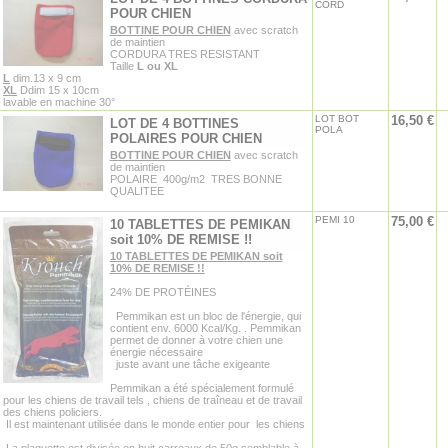
CORD
POUR CHIEN
BOTTINE POUR CHIEN
avec scratch
de maintien
CORDURA TRES RESISTANT
Taille
L ou XL
L
dim.13 x 9 cm
XL
Ddim 15 x 10cm
lavable en machine 30°
LOT BOT
16,50 €
LOT DE 4 BOTTINES
POLA
POLAIRES POUR CHIEN
BOTTINE POUR CHIEN
avec scratch
de maintien
POLAIRE 400g/m2 TRES BONNE
QUALITEE
PEMI 10
75,00 €
10 TABLETTES DE PEMIKAN
soit 10% DE REMISE !!
10 TABLETTES DE PEMIKAN soit
10% DE REMISE !!
24% DE PROTÉINES
Pemmikan est un bloc de l'énergie, qui
contient env.
6000 Kcal/Kg.
. Pemmikan
permet de donner à votre chien une
énergie nécessaire
juste avant une tâche exigeante
Pemmikan a été spécialement formulé
pour les chiens de travail tels , chiens de traîneau et de travail
des chiens policiers.
Il est maintenant utilisée dans le monde entier pour les chiens