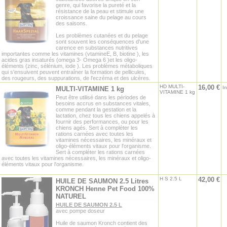
genre, qui favorise la pureté et la
résistance de la peau et stimule une
croissance saine du pelage au cours
des saisons.
Les problèmes cutanées et du pelage
sont souvent les conséquences d'une
carence en substances nutritives
importantes comme les vitamines (vtamineE, B, biotine ), les
acides gras insaturés (omega 3- Omega 6 )et les oligo-
éléments (zinc, sélénium, iode ). Les problèmes métaboliques
qui s'ensuivent peuvent entraîner la formation de pellicules,
des rougeurs, des suppurations, de l'eczéma et des ulcères.
HD MULTI-
16,00 €
I
MULTI-VITAMINE 1 kg
VITAMINE 1 kg
Peut être utilisé dans les périodes de
besoins accrus en substances vitales,
comme pendant la gestation et la
lactation, chez tous les chiens appelés à
fournir des performances, ou pour les
chiens agés. Sert à compléter les
rations carnées avec toutes les
vitamines nécessaires, les minéraux et
oligo-éléments vitaux pour l'organisme.
Sert à compléter les rations carnées
avec toutes les vitamines nécessaires, les minéraux et oligo-
éléments vitaux pour l'organisme.
H S 2.5 L
42,00 €
HUILE DE SAUMON 2.5 Litres
KRONCH Henne Pet Food 100%
NATUREL
HUILE DE SAUMON 2.5 L
avec pompe doseur
Huile de saumon Kronch contient des