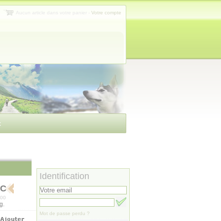
Aucun article dans votre panier
-
Votre compte
t
Identification
TC
100
g.
Mot de passe perdu ?