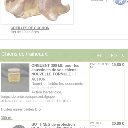
OREILLES DE COCHON
filet de 100 pièces
Chiens de traineaux:
Réf.
Prix TTC
ONGUENT 300
15,80 €
ONGUENT 300 ML pour les
ML
coussinets de vos chiens
NOUVELLE FORMULE !!!
ACTION :
Nourrit et fortifie les coussinets
sans les durcir.
Action bactéricide,
fongicide,antiseptique,antalgique
et favorise la cicatrisation rapide des plaies
Huiles essentielles bio
300 ml
WALKER
20,00 €
BOTTINES de protection
TRIXIE