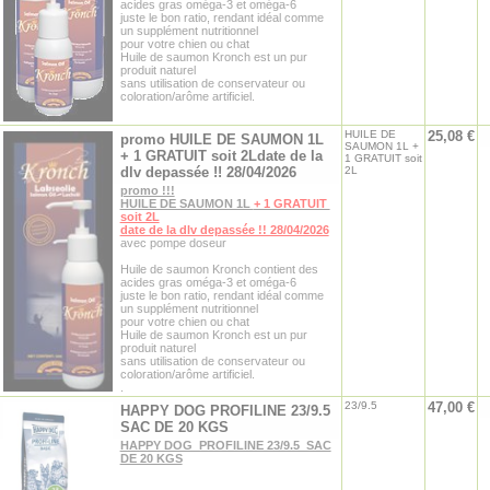
acides gras oméga-3 et oméga-6
juste le bon ratio, rendant idéal comme
un supplément nutritionnel
pour votre chien ou chat
Huile de saumon Kronch est un pur
produit naturel
sans utilisation de conservateur ou
coloration/arôme artificiel.
HUILE DE
25,08 €
promo HUILE DE SAUMON 1L
SAUMON 1L +
+ 1 GRATUIT soit 2Ldate de la
1 GRATUIT soit
dlv depassée !! 28/04/2026
2L
promo !!!
HUILE DE SAUMON 1L
+ 1 GRATUIT
soit 2L
date de la dlv depassée !! 28/04/2026
avec pompe doseur
Huile de saumon Kronch contient des
acides gras oméga-3 et oméga-6
juste le bon ratio, rendant idéal comme
un supplément nutritionnel
pour votre chien ou chat
Huile de saumon Kronch est un pur
produit naturel
sans utilisation de conservateur ou
coloration/arôme artificiel.
.
23/9.5
47,00 €
HAPPY DOG PROFILINE 23/9.5
SAC DE 20 KGS
HAPPY DOG PROFILINE 23/9.5 SAC
DE 20 KGS