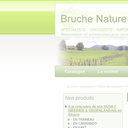
Panneau de gestion des cookies
SPÉCIALISTE - GROSSISTE - IMP
Alimentation et accessoires pour an
Catalogue
La société
Accueil
»
Catalogue
»
Chiens de traineaux
»
Nos produits
A la rencontre de nos HUSKY
SIBERIEN & GROENLANDAIS en
Alsace
- EN TRAINEAU
- EN CANIRANDO
- EN KART