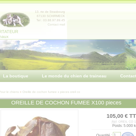
13, rte de Strasbourg
67130 SCHIRMECK
Tel : 03.88.97.89.45
Contact mail
ORTATEUR
imaux
La boutique
Le monde du chien de traineau
Contac
Pour le chiens
»
Oreille de cochon fumee x pieces oreil co
OREILLE DE COCHON FUMEE X100 pieces
105,00 € T
Réf
: OREIL CO 
Poids: 5.000 k
Quantité :