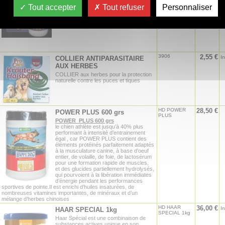
sans utilisation de conservateur ou
Tout accepter
Tout refuser
Personnaliser
coloration/arôme artificiel.
.
3906
2,55 €
I
COLLIER ANTIPARASITAIRE
AUX HERBES
COLLIER aux herbes pour la protection
naturelle contre les puces et tiques
HD POWER
28,50 €
POWER PLUS 600 grs
PLUS
POWER PLUS 600 grs
le chien athlète est jusqu’à 40% plus
performant à intensité d’entrainement
égal , car POWER PLUS contient des
éléments protéinés parfaitement adaptés
à la musculature canine, à base d’oeuf
entier, de volaille, de foie, de lactosérum
pour une formation rapide de muscles,
et des glucides partiellement hydrolysés,
qui pourvoient à la libération immédiates
d’énergie pendant les performances
sportives de pointe.Il est enrichi d’huiles insaturées, de
nombreuses vitamines importantes, de minéraux et d’un
mélange d’herbes chinoises
HD HAAR
36,00 €
I
HAAR SPECIAL 1kg
SPECIAL 1kg
Haar Spécial est une combinaison de
substances actives unique en son