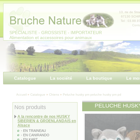
Panneau de gestion des cookies
13, rte de Str
67130 SCH
Tel : 03.88.9
Conta
SPÉCIALISTE - GROSSISTE - IMPORTATEUR
Alimentation et accessoires pour animaux
Catalogue
La société
La boutique
Le mo
Accueil
»
Catalogue
»
Chiens
»
Peluche husky pm peluche husky pm pd
PELUCHE HUSK
Nos produits
A la rencontre de nos HUSKY
SIBERIEN & GROENLANDAIS en
Alsace
- EN TRAINEAU
- EN CANIRANDO
- EN KART