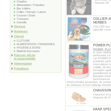
Chatière
- Normes CE
Alimentation / Friandise
Bac à litière
Collier / Harnais / Laisse
Coussin / Dodo
COLLIER A
Transport
HERBES
Gamelle
Oiseaux
COLLIER aux h
naturelle contr
Rongeurs
Cheval
CLOTURE
ALIMENTATION / FRIANDISES
POWER PLU
HYGIENE & SOINS
POWER PLUS 
Matériel d'occasion
le chien athlèt
Poisson, pêche
performant à in
car POWER PLU
et aquariophilie
protéinés parf
Alimentation
musculature ca
volaille, de fo
Friandises
formation rapi
partiellement h
libération immé
performances s
enrichi d’huiles insaturées, de nomb
de minéraux et d’un mélange d’herbe
CHAUSSON
chausson en p
longueur de 1
HAAR SPEC