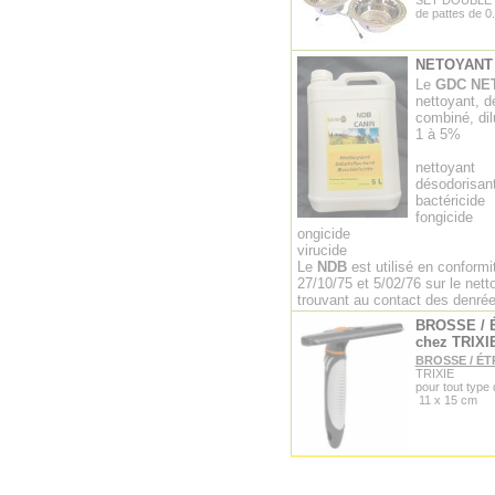
SET DOUBLE G
de pattes de 0
NETOYANT 
Le
GDC NE
nettoyant, d
combiné, dil
1 à 5%
nettoyant
désodorisan
bactéricide
fongicide
ongicide
virucide
Le
NDB
est utilisé en conformi
27/10/75 et 5/02/76 sur le net
trouvant au contact des denrée
BROSSE / 
chez TRIXI
BROSSE / ÉT
TRIXIE
pour tout type 
11 x 15 cm