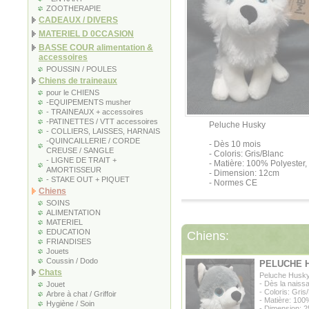
ZOOTHERAPIE
CADEAUX / DIVERS
MATERIEL D 0CCASION
BASSE COUR alimentation &
accessoires
POUSSIN / POULES
Chiens de traineaux
pour le CHIENS
-EQUIPEMENTS musher
- TRAINEAUX + accessoires
-PATINETTES / VTT accessoires
Peluche Husky
- COLLIERS, LAISSES, HARNAIS
-QUINCAILLERIE / CORDE
- Dès 10 mois
CREUSE / SANGLE
- Coloris: Gris/Blanc
- LIGNE DE TRAIT +
- Matière: 100% Polyester,
AMORTISSEUR
- Dimension: 12cm
- STAKE OUT + PIQUET
- Normes CE
Chiens
SOINS
ALIMENTATION
MATERIEL
EDUCATION
Chiens:
FRIANDISES
Jouets
Coussin / Dodo
PELUCHE 
Chats
Peluche Husk
- Dès la naiss
Jouet
- Coloris: Gris
Arbre à chat / Griffoir
- Matière: 100
Hygiène / Soin
- Dimension: 