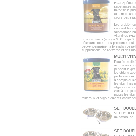
Haar Spécial e
substances act
favorise la pur
et stimule une
cours des sais
Les problèmes 
souvent les c
substances nut
vitamines (vtam
gras insaturés (omega 3- Omega 6 )et
sélénium, iode ). Les problèmes méta
peuvent entraîner la formation de pel
suppurations, de l'eczéma et des ulc
MULTI-VITA
Peut être utili
accrus en sub
pendant la gest
les chiens appe
performances, 
à compléter le
les vitamines 
oligo-éléments 
Sert à complét
toutes les vit
minéraux et oligo-éléments vitaux po
SET DOUBL
SET DOUBLE 
de pattes de 1
SET DOUBL