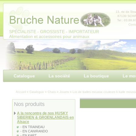
Panneau de gestion des cookies
13, rte de Str
67130 SCH
Tel : 03.88.9
Conta
SPÉCIALISTE - GROSSISTE - IMPORTATEUR
Alimentation et accessoires pour animaux
Catalogue
La société
La boutique
Le mo
Accueil
»
Catalogue
»
Chats
»
Jouets
»
Lot de balles mousse couleurs k balle mouss
Nos produits
A la rencontre de nos HUSKY
SIBERIEN & GROENLANDAIS en
Alsace
- EN TRAINEAU
- EN CANIRANDO
- EN KART