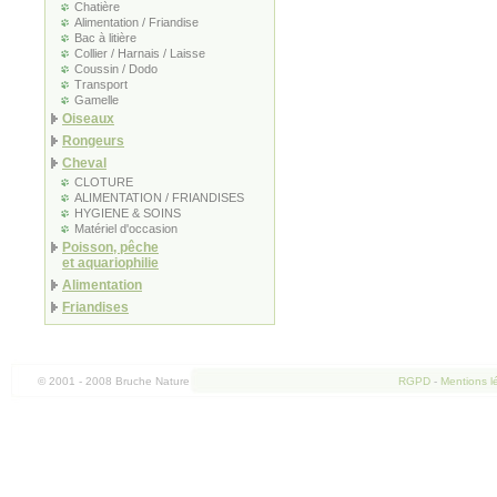
Chatière
Alimentation / Friandise
Bac à litière
Collier / Harnais / Laisse
Coussin / Dodo
Transport
Gamelle
Oiseaux
Rongeurs
Cheval
CLOTURE
ALIMENTATION / FRIANDISES
HYGIENE & SOINS
Matériel d'occasion
Poisson, pêche
et aquariophilie
Alimentation
Friandises
© 2001 - 2008 Bruche Nature
RGPD
-
Mentions l