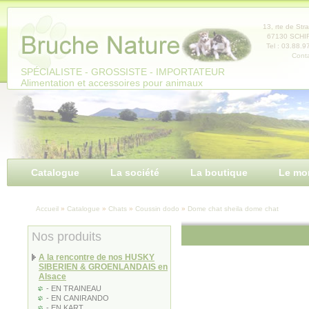
Panneau de gestion des cookies
13, rte de Str
67130 SCH
Tel : 03.88.9
Conta
SPÉCIALISTE - GROSSISTE - IMPORTATEUR
Alimentation et accessoires pour animaux
Catalogue
La société
La boutique
Le mo
Accueil
»
Catalogue
»
Chats
»
Coussin dodo
»
Dome chat sheila dome chat
Nos produits
A la rencontre de nos HUSKY
SIBERIEN & GROENLANDAIS en
Alsace
- EN TRAINEAU
- EN CANIRANDO
- EN KART