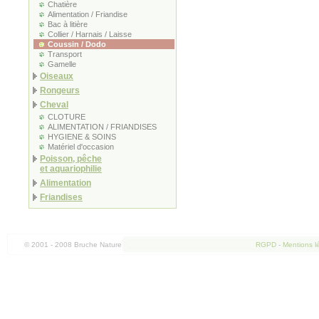
Chatière
Alimentation / Friandise
Bac à litière
Collier / Harnais / Laisse
Coussin / Dodo
Transport
Gamelle
Oiseaux
Rongeurs
Cheval
CLOTURE
ALIMENTATION / FRIANDISES
HYGIENE & SOINS
Matériel d'occasion
Poisson, pêche
et aquariophilie
Alimentation
Friandises
© 2001 - 2008 Bruche Nature
RGPD
-
Mentions l