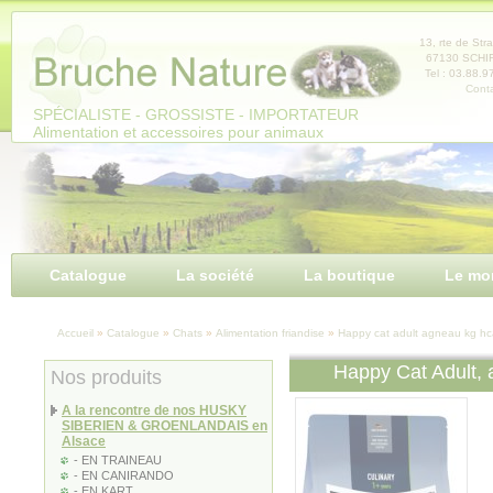
Panneau de gestion des cookies
13, rte de Str
67130 SCH
Tel : 03.88.9
Conta
SPÉCIALISTE - GROSSISTE - IMPORTATEUR
Alimentation et accessoires pour animaux
Catalogue
La société
La boutique
Le mo
Accueil
»
Catalogue
»
Chats
»
Alimentation friandise
»
Happy cat adult agneau kg hc
Happy Cat Adult,
Nos produits
A la rencontre de nos HUSKY
SIBERIEN & GROENLANDAIS en
Alsace
- EN TRAINEAU
- EN CANIRANDO
- EN KART