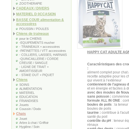
ZOOTHERAPIE
CADEAUX / DIVERS
MATERIEL D 0CCASION
BASSE COUR alimentation &
accessoires
POUSSIN / POULES
Chiens de traineaux
pour le CHIENS
-EQUIPEMENTS musher
- TRAINEAUX + accessoires
-PATINETTES / VTT accessoires
HAPPY CAT ADULTE AGN
- COLLIERS, LAISSES, HARNAIS
-QUINCAILLERIE / CORDE
CREUSE / SANGLE
Caractéristiques des cro
- LIGNE DE TRAIT +
:
AMORTISSEUR
aliment complet pour chat 
- STAKE OUT + PIQUET
recette adaptée pour les 
Chiens
qui vivent à l’extérieur
contiennent de l'agneau de
SOINS
et en énergie et faciles à d
ALIMENTATION
avec des moules de Nouve
MATERIEL
sans poisson :
conviennent
EDUCATION
formule ALL IN ONE
: con
FRIANDISES
boules de poils
: la teneur
Jouets
boules de poils
Coussin / Dodo
taurine :
contribue à l'acuit
Chats
santé du poil
Jouet
contrôle du pH
: teneur é
Arbre à chat / Griffoir
rénaux
Hygiène / Soin
santé des dents :
croquett