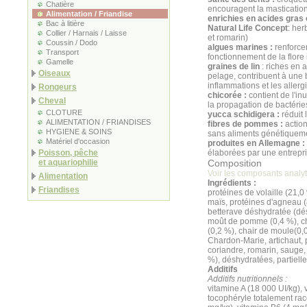
Chatière
encouragent la masticatio
Alimentation / Friandise
enrichies en acides gras
Bac à litière
Natural Life Concept
: her
Collier / Harnais / Laisse
et romarin)
Coussin / Dodo
algues marines :
renforcen
Transport
fonctionnement de la flore 
Gamelle
graines de lin
: riches en 
Oiseaux
pelage, contribuent à une 
inflammations et les allerg
Rongeurs
chicorée :
contient de l'in
Cheval
la propagation de bactéries
CLOTURE
yucca schidigera :
réduit 
ALIMENTATION / FRIANDISES
fibres de pommes :
action
HYGIENE & SOINS
sans aliments génétiqueme
Matériel d'occasion
produites en Allemagne :
Poisson, pêche
élaborées par une entrepri
et aquariophilie
Composition
Voir les composants analy
Alimentation
Ingrédients :
Friandises
protéines de volaille (21,0 
maïs, protéines d'agneau (
betterave déshydratée (dés
moût de pomme (0,4 %), ch
(0,2 %), chair de moule(0,0
Chardon-Marie, artichaut, p
coriandre, romarin, sauge,
%), déshydratées, partiell
Additifs
Additifs nutritionnels :
vitamine A (18 000 UI/kg), 
tocophéryle totalement rac