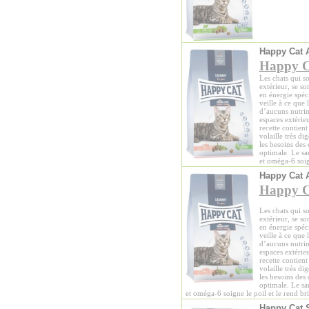
Happy Cat 
Happy C
Les chats qui s
extérieur, se so
en énergie spé
veille à ce que 
d’aucuns nutrime
espaces extérieu
recette contient
volaille très d
les besoins des 
optimale. Le sa
et oméga-6 soign
Happy Cat 
Happy C
Les chats qui s
extérieur, se so
en énergie spé
veille à ce que 
d’aucuns nutrime
espaces extérieu
recette contient
volaille très d
les besoins des 
optimale. Le sa
et oméga-6 soigne le poil et le rend bri
Happy Cat S