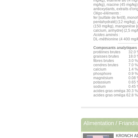
mg/kg), vitamine B6 (4 mg/
mg/kg), niacine (45 mg/kg)
antioxydants, extraits d'or
Oligo-éléments :
fer [sulfate de fer(II), mono
pentahydraté] (12 mg/kg), 
(150 mg/kg), manganèse [o
calcium, anhydre] (2,5 mg/
Acides aminés :
DL-méthionine (4 400 mg/kg
Composants analytiques
protéines brutes
32.0
graisses brutes
18.0
fibres brutes
3.0 %
cendres brutes
7.0 %
calcium
1.4 %
phosphore
0.9 %
magnésium
0.08
potassium
0.65
sodium
0.45
acides gras oméga 3
0.3 %
acides gras oméga 6
2.8 %
Alimentation / Friandi
KRONCH AD