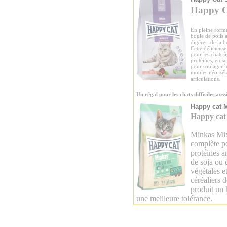
Happy C
En pleine forme
boule de poils 
digérer, de la b
Cette délicieus
pour les chats â
protéines, en s
pour soulager l
moules néo-zéla
articulations.
Un régal pour les chats difficiles aussi
Happy cat 
Happy cat
Minkas Mix 
complète po
protéines a
de soja ou d
végétales e
céréaliers 
produit un h
une meilleure tolérance.